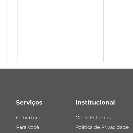
São Marcos
Serviços
Institucional
São 
Cobertura
Onde Estamos
Para Você
Política de Privacidade