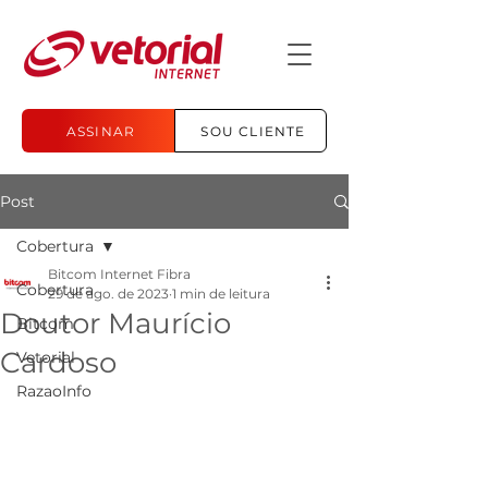
ASSINAR
SOU CLIENTE
Post
Cobertura
Bitcom Internet Fibra
Cobertura
29 de ago. de 2023
1 min de leitura
Doutor Maurício
Bitcom
Cardoso
Vetorial
RazaoInfo