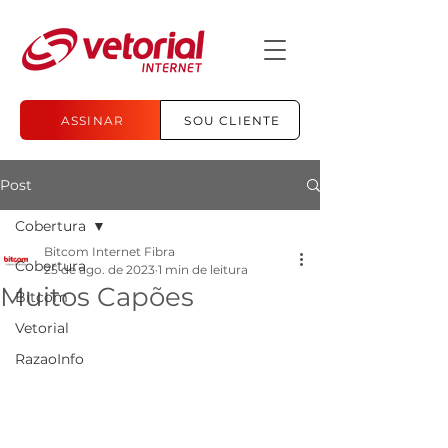
ASSINAR
SOU CLIENTE
Post
Cobertura
Bitcom Internet Fibra
Cobertura
25 de ago. de 2023
1 min de leitura
Muitos Capões
Bitcom
Vetorial
RazaoInfo