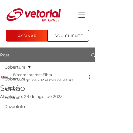
ASSINAR
SOU CLIENTE
Post
Cobertura
Bitcom Internet Fibra
Cobertura
25 de ago. de 2023
1 min de leitura
Sertão
Bitcom
Atualizado:
28 de ago. de 2023
Vetorial
RazaoInfo