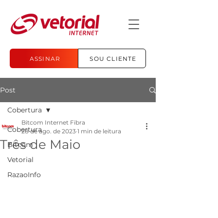
ASSINAR
SOU CLIENTE
Post
Cobertura
Bitcom Internet Fibra
Cobertura
28 de ago. de 2023
1 min de leitura
Três de Maio
Bitcom
Vetorial
RazaoInfo