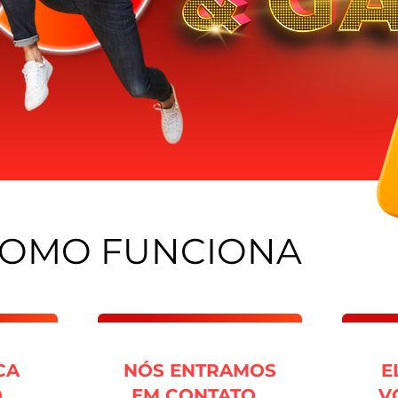
COMO FUNCIONA
CA
NÓS ENTRAMOS
E
..
EM CONTATO...
V