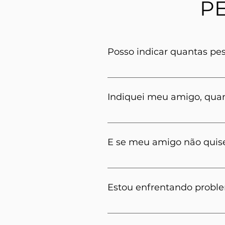
P
Posso indicar quantas pe
Sim! 
O desconto é acumulativ
de graça! Por exemplo: se 12
Indiquei meu amigo, qua
mensalidade! Demais, né?
Você recebe o desconto após
E se meu amigo não quise
O desconto só é aplicado após
Estou enfrentando proble
Chame-nos no WhatsApp 
08