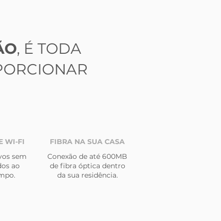
ÃO
, É TODA
PORCIONAR
 WI-FI
FIBRA NA SUA CASA
ivos sem
Conexão de até 600MB
dos ao
de fibra óptica dentro
mpo.
da sua residência.