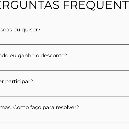
ERGUNTAS FREQUENT
ssoas eu quiser?
o e a cada amigo que você indicar e ele contratar, voc
 amigos indicados contratarem o serviço, você ganha UM
ndo eu ganho o desconto?
 pagamento da primeira mensalidade do indicado em at
r participar?
 o amigo assinar o contrato. Então, se ele desistir antes
mas. Como faço para resolver?
00 701 1888
 ou clique no ícone do canto inferior direito