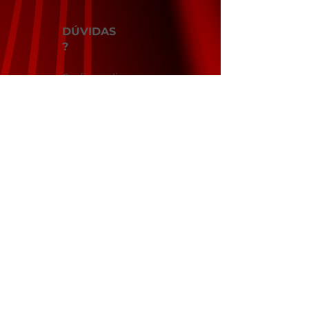
DÚVIDAS
?
Confira as dicas e
saiba como solucionar
Serviços
Cobertura
Para Você
Para Empresas
Atendimento
Institucional
Atendimento
Onde Estamos