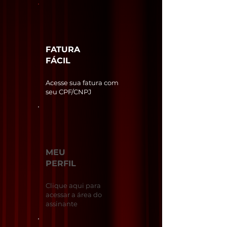
FATURA
FÁCIL
Acesse sua fatura com
seu CPF/CNPJ
MEU
PERFIL
Clique aqui para
acessar a área do
assinante