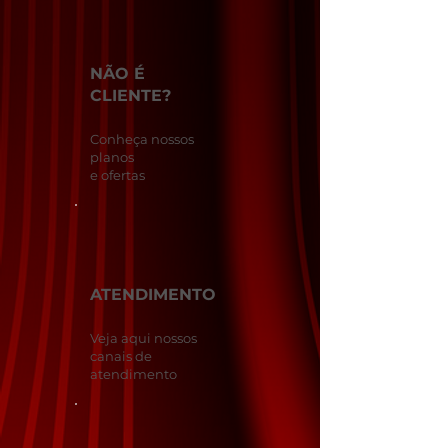
NÃO É
CLIENTE?
Conheça nossos
planos
e ofertas
ATENDIMENTO
Veja aqui nossos
canais de
atendimento