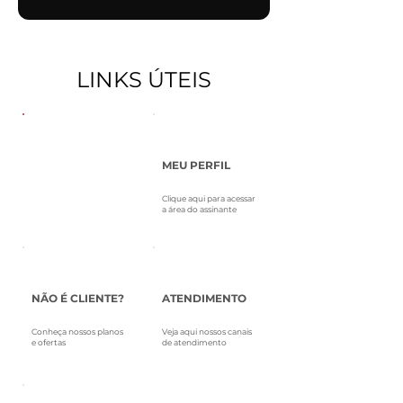
LINKS ÚTEIS
FATURA FÁCIL
MEU PERFIL
Acesse sua fatura com
Clique aqui para acessar
seu CPF/CNPJ
a área do assinante
NÃO É CLIENTE?
ATENDIMENTO
Conheça nossos planos
Veja aqui nossos canais
e ofertas
de atendimento