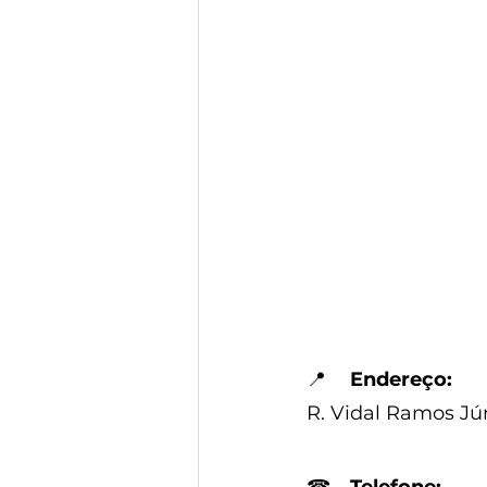
📍
Endereço:
R. Vidal Ramos Jún
☎
Telefone: