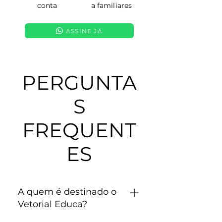
conta
a familiares
ASSINE JÁ
PERGUNTA
S
FREQUENT
ES
A quem é destinado o
Vetorial Educa?