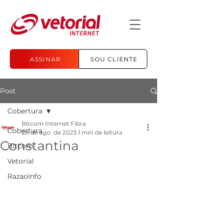
ASSINAR
SOU CLIENTE
Post
Cobertura
Bitcom Internet Fibra
Cobertura
28 de ago. de 2023
1 min de leitura
Constantina
Bitcom
Vetorial
RazaoInfo