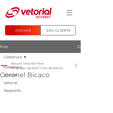
ASSINAR
SOU CLIENTE
Post
Cobertura
Bitcom Internet Fibra
Cobertura
29 de ago. de 2023
1 min de leitura
Coronel Bicaco
Bitcom
Vetorial
RazaoInfo