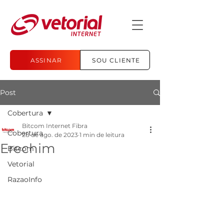
ASSINAR
SOU CLIENTE
Post
Cobertura
Bitcom Internet Fibra
Cobertura
28 de ago. de 2023
1 min de leitura
Erechim
Bitcom
Vetorial
RazaoInfo