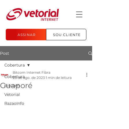
ASSINAR
SOU CLIENTE
Post
Cobertura
Bitcom Internet Fibra
Cobertura
28 de ago. de 2023
1 min de leitura
Guaporé
Bitcom
Vetorial
RazaoInfo