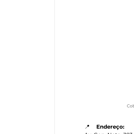
Cob
📍
	Endereço: